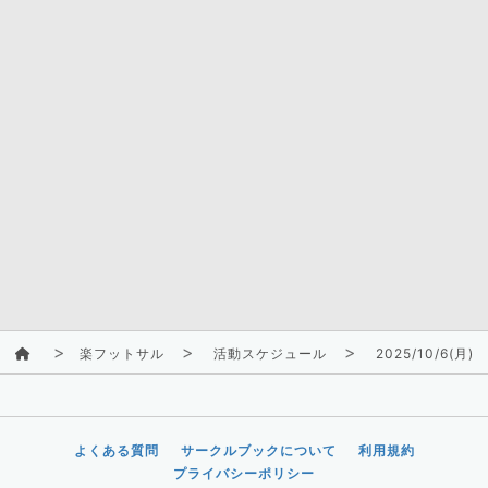
楽フットサル
活動スケジュール
2025/10/6(月)
よくある質問
サークルブックについて
利用規約
プライバシーポリシー