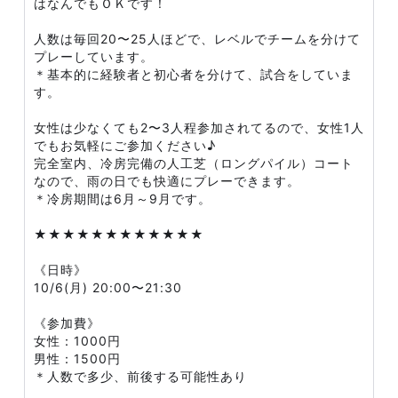
はなんでもＯＫです！
人数は毎回20〜25人ほどで、レベルでチームを分けて
プレーしています。
＊基本的に経験者と初心者を分けて、試合をしていま
す。
女性は少なくても2〜3人程参加されてるので、女性1人
でもお気軽にご参加ください♪
完全室内、冷房完備の人工芝（ロングパイル）コート
なので、雨の日でも快適にプレーできます。
＊冷房期間は6月～9月です。
★★★★★★★★★★★★
《日時》
10/6(月) 20:00〜21:30
《参加費》
女性：1000円
男性：1500円
＊人数で多少、前後する可能性あり