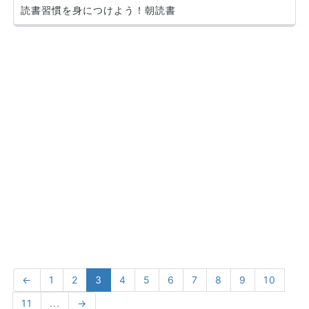
読書習慣を身につけよう！朝読書
←
1
2
3
4
5
6
7
8
9
10
11
...
→