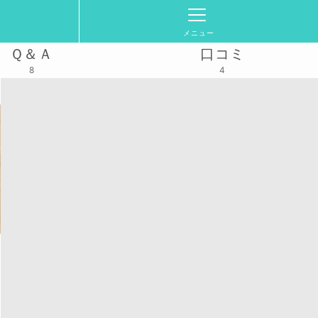
メニュー
Ｑ＆Ａ
口コミ
8
4
28(水)