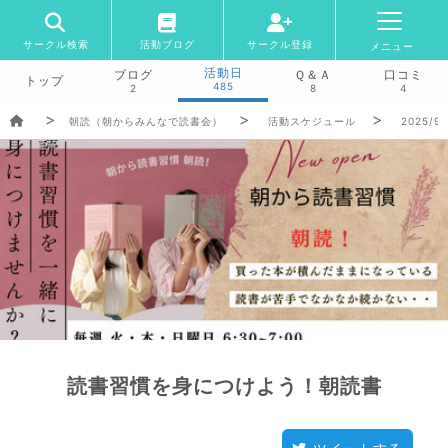
サークル検索
活動ブログ
サークル登録
メニュー
活動日
ブログ
Ｑ＆Ａ
口コミ
トップ
485
2
8
4
朝読（朝からみんなで読書会）
活動スケジュール
2025/9/
読書習慣を身につけよう！朝読書