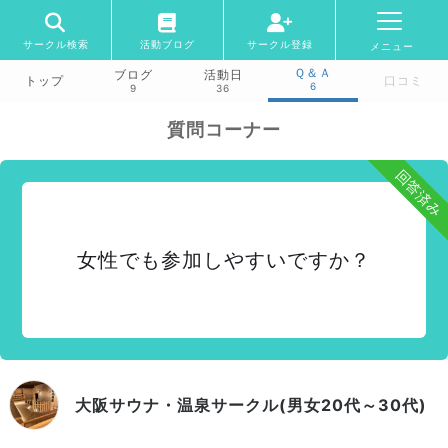
サークル検索
活動ブログ
サークル登録
メニュー
Ｑ＆Ａ
ブログ
活動日
トップ
口コミ
6
9
36
質問コーナー
回答済み
女性でも参加しやすいですか？
大阪サウナ・温泉サークル(男女20代～30代)