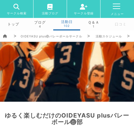
サークル検索
活動ブログ
サークル登録
メニュー
活動日
ブログ
Ｑ＆Ａ
トップ
口コミ
102
4
1
OIDEYASU plus🏐バレーボールサークル
活動スケジュール
ゆるく楽しむだけのOIDEYASU plusバレー
ボール🏐部