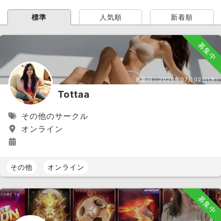
標準
人気順
新着順
募集中
更新日：
2026年07月02日(木)
Tottaa
その他のサークル
オンライン
その他
オンライン
募集中