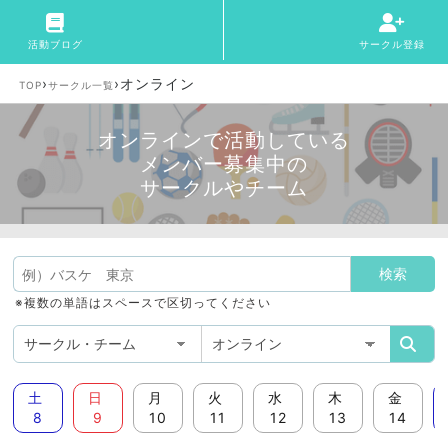
活動ブログ
サークル登録
›
›
オンライン
TOP
サークル一覧
オンラインで活動している
メンバー募集中の
サークルやチーム
※複数の単語はスペースで区切ってください
土
日
月
火
水
木
金
8
9
10
11
12
13
14