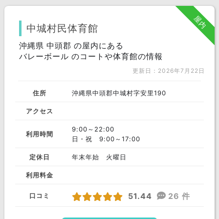
中頭郡
国頭郡
沖縄市
屋内
うるま市
那覇市
宮古島市
中城村民体育館
宜野湾市
沖縄県 中頭郡 の屋内にある
浦添市
島尻郡
バレーボール のコートや体育館の情報
石垣市
名護市
糸満市
更新日：2026年7月22日
豊見城市
南城市
八重山郡
住所
沖縄県中頭郡中城村字安里190
宮古郡
アクセス
9:00～22:00
利用時間
日・祝 9:00～17:00
定休日
年末年始 火曜日
利用料金
51.44
26 件
口コミ