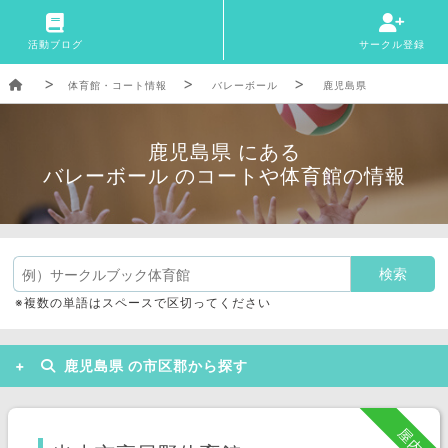
活動ブログ
サークル登録
体育館・コート情報
バレーボール
鹿児島県
鹿児島県 にある
バレーボール のコートや体育館の情報
※複数の単語はスペースで区切ってください
鹿児島県 の市区郡から探す
鹿児島市
出水市
指宿市
屋内
薩摩川内市
日置市
南さつま市