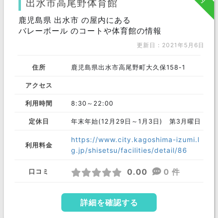
出水市高尾野体育館
霧島市
鹿児島県 出水市 の屋内にある
いちき串木野市
志布志市
バレーボール のコートや体育館の情報
奄美市
南九州市
伊佐市
更新日：2021年5月6日
鹿屋市
鹿児島郡
薩摩郡
住所
鹿児島県出水市高尾野町大久保158-1
出水郡
姶良郡
曽於郡
アクセス
肝属郡
姶良市
枕崎市
利用時間
8:30～22:00
阿久根市
西之表市
垂水市
定休日
年末年始(12月29日～1月3日) 第3月曜日
曽於市
https://www.city.kagoshima-izumi.l
利用料金
g.jp/shisetsu/facilities/detail/86
0.00
0 件
口コミ
詳細を確認する