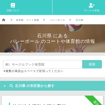
活動ブログ
サークル登録
体育館・コート情報
バレーボール
石川県
石川県 にある
バレーボール のコートや体育館の情報
※複数の単語はスペースで区切ってください
石川県 の市区郡から探す
金沢市
かほく市
加賀市
屋内
白山市
小松市
輪島市