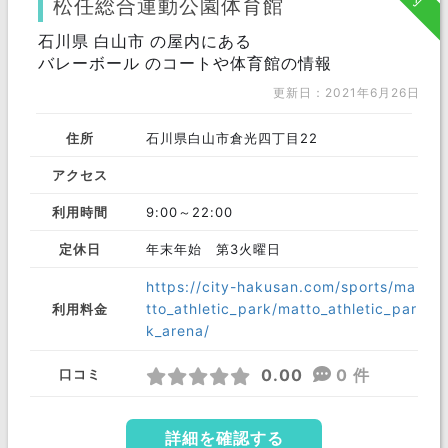
松任総合運動公園体育館
珠洲市
石川県 白山市 の屋内にある
羽咋市
能美市
バレーボール のコートや体育館の情報
野々市市
能美郡
河北郡
更新日：2021年6月26日
羽咋郡
鹿島郡
鳳珠郡
住所
石川県白山市倉光四丁目22
七尾市
アクセス
利用時間
9:00～22:00
定休日
年末年始 第3火曜日
https://city-hakusan.com/sports/ma
tto_athletic_park/matto_athletic_par
利用料金
k_arena/
0.00
0 件
口コミ
詳細を確認する