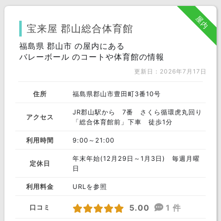
いわき市
福島市
須賀川市
屋内
南相馬市
郡山市
会津若松市
宝来屋 郡山総合体育館
喜多方市
福島県 郡山市 の屋内にある
岩瀬郡
南会津郡
バレーボール のコートや体育館の情報
耶麻郡
河沼郡
大沼郡
更新日：2026年7月17日
白河市
東白川郡
石川郡
住所
福島県郡山市豊田町3番10号
田村郡
双葉郡
相馬郡
JR郡山駅から 7番 さくら循環虎丸回り
アクセス
「総合体育館前」下車 徒歩1分
西白河郡
相馬市
二本松市
利用時間
9:00～21:00
田村市
本宮市
伊達郡
年末年始(12月29日～1月3日) 毎週月曜
安達郡
定休日
日
利用料金
URLを参照
5.00
1 件
口コミ