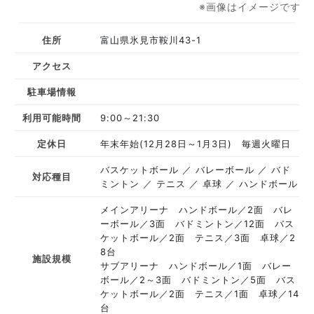
※画像はイメージです
住所
富山県氷見市鞍川43-1
アクセス
駐車場情報
利用可能時間
9:00～21:30
定休日
年末年始(12月28日～1月3日) 毎週火曜日
バスケットボール
バレーボール
バド
対応種目
ミントン
テニス
卓球
ハンドボール
メインアリーナ ハンドボール／2面 バレ
ーボール／3面 バドミントン／12面 バス
ケットボール／2面 テニス／3面 卓球／2
8台
施設規模
サブアリーナ ハンドボール／1面 バレー
ボール／2～3面 バドミントン／5面 バス
ケットボール／2面 テニス／1面 卓球／14
台