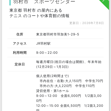
羽村市 スポーツセンター
府中市
東京都 羽村市 の屋内にある
渋谷区
品川区
テニス のコートや体育館の情報
文京区
千代田区
三鷹市
更新日：2026年7月8日
目黒区
八王子市
調布市
住所
東京都羽村市羽加美1-29-5
大田区
板橋区
杉並区
アクセス
JR羽村駅
中央区
世田谷区
町田市
利用時間
9:00～22:00
中野区
墨田区
豊島区
毎週月曜日(祝日の場合は開館)、年末年始
定休日
(12月29日～1月3日)
西東京市
福生市
稲城市
個人使用(2時間まで)
台東区
清瀬市
江戸川区
市内在住・在勤:大人150円 中学生70円
市外の方:大人220円 中学生110円
荒川区
武蔵野市
立川市
貸切使用・第1ホール
9:00～12:00 全面6,000円 1/2面3,00
日野市
あきる野市
葛飾区
0円
12:00～15:00 全面6,500円 1/2面3,200
昭島市
狛江市
小平市
円