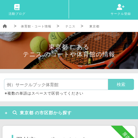
活動ブログ
サークル登録
体育館・コート情報
テニス
東京都
東京都 にある
テニス のコートや体育館の情報
※複数の単語はスペースで区切ってください
東京都 の市区郡から探す
北区
足立区
新宿区
屋内
練馬区
港区
江東区