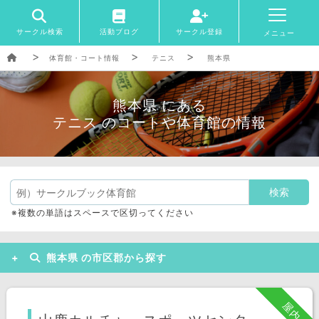
サークル検索
活動ブログ
サークル登録
メニュー
体育館・コート情報
テニス
熊本県
熊本県 にある
テニス のコートや体育館の情報
※複数の単語はスペースで区切ってください
熊本県 の市区郡から探す
熊本市
八代市
水俣市
屋内
宇城市
阿蘇市
天草市