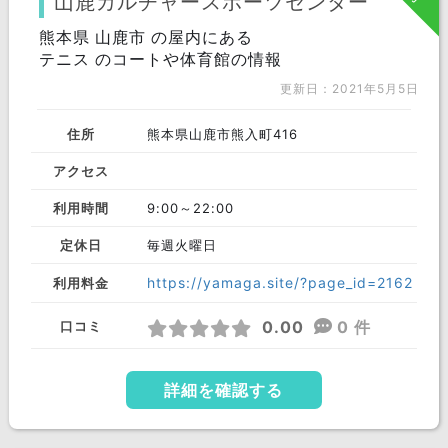
山鹿カルチャースポーツセンター
玉名郡
熊本県 山鹿市 の屋内にある
菊池郡
荒尾市
テニス のコートや体育館の情報
玉名市
山鹿市
人吉市
更新日：2021年5月5日
天草郡
菊池市
宇土市
住所
熊本県山鹿市熊入町416
上天草市
合志市
下益城郡
アクセス
阿蘇郡
上益城郡
八代郡
利用時間
9:00～22:00
葦北郡
球磨郡
定休日
毎週火曜日
https://yamaga.site/?page_id=2162
利用料金
0.00
0 件
口コミ
詳細を確認する