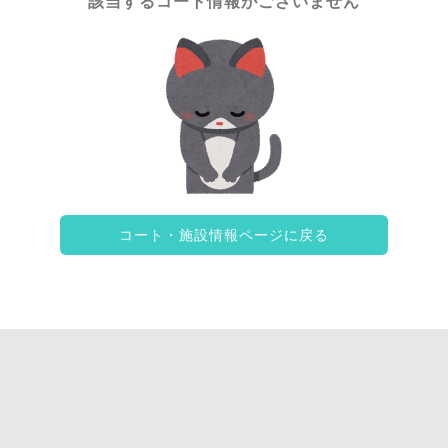
該当するコート情報がございません
所沢市
坂戸市
鴻巣市
三郷市
本庄市
久喜市
東松山市
加須市
児玉郡
富士見市
ふじみ野市
秩父郡
春日部市
越谷市
吉川市
コート・施設情報ページに戻る
入間郡
北足立郡
川越市
八潮市
蓮田市
北葛飾郡
秩父市
羽生市
上尾市
草加市
蕨市
戸田市
朝霞市
桶川市
大里郡
北本市
鶴ヶ島市
日高市