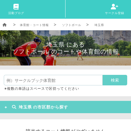
活動ブログ
サークル登録
体育館・コート情報
ソフトボール
埼玉県
埼玉県 にある
ソフトボール のコートや体育館の情報
※複数の単語はスペースで区切ってください
埼玉県 の市区郡から探す
川口市
深谷市
さいたま市
入間市
熊谷市
比企郡