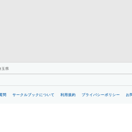
和光市
行田市
白岡市
南埼玉郡
幸手市
新座市
志木市
狭山市
飯能市
埼玉県
質問
サークルブックについて
利用規約
プライバシーポリシー
お