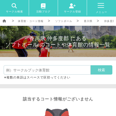
サークル検索
活動ブログ
サークル登録
メニュー
体育館・コート情報
ソフトボール
香川県
仲多度郡
香川県 仲多度郡 にある
ソフトボール のコートや体育館の情報一覧
※複数の単語はスペースで区切ってください
該当するコート情報がございません