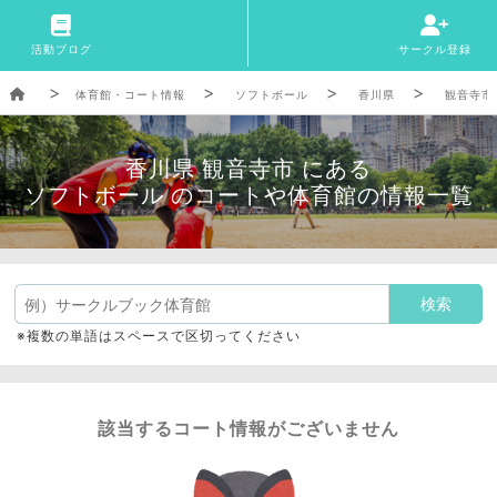
活動ブログ
サークル登録
体育館・コート情報
ソフトボール
香川県
観音寺市
香川県 観音寺市 にある
ソフトボール のコートや体育館の情報一覧
※複数の単語はスペースで区切ってください
該当するコート情報がございません