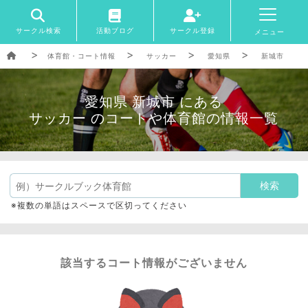
サークル検索
活動ブログ
サークル登録
メニュー
体育館・コート情報
サッカー
愛知県
新城市
愛知県 新城市 にある
サッカー のコートや体育館の情報一覧
※複数の単語はスペースで区切ってください
該当するコート情報がございません