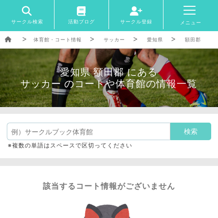
サークル検索
活動ブログ
サークル登録
メニュー
体育館・コート情報
サッカー
愛知県
額田郡
愛知県 額田郡 にある
サッカー のコートや体育館の情報一覧
※複数の単語はスペースで区切ってください
該当するコート情報がございません