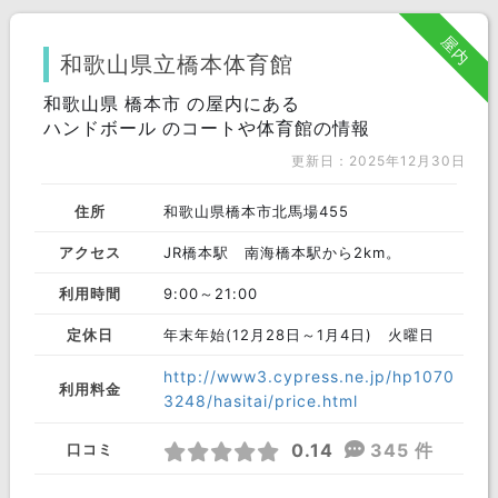
和歌山市
新宮市
海南市
屋内
西牟婁郡
橋本市
御坊市
和歌山県立橋本体育館
伊都郡
和歌山県 橋本市 の屋内にある
有田郡
東牟婁郡
ハンドボール のコートや体育館の情報
有田市
田辺市
紀の川市
更新日：2025年12月30日
岩出市
海草郡
住所
和歌山県橋本市北馬場455
アクセス
JR橋本駅 南海橋本駅から2km。
利用時間
9:00～21:00
定休日
年末年始(12月28日～1月4日) 火曜日
http://www3.cypress.ne.jp/hp1070
利用料金
3248/hasitai/price.html
0.14
345 件
口コミ