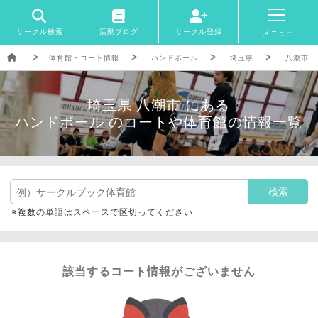
サークル検索
活動ブログ
サークル登録
メニュー
体育館・コート情報
ハンドボール
埼玉県
八潮市
埼玉県 八潮市 にある
ハンドボール のコートや体育館の情報一覧
※複数の単語はスペースで区切ってください
該当するコート情報がございません