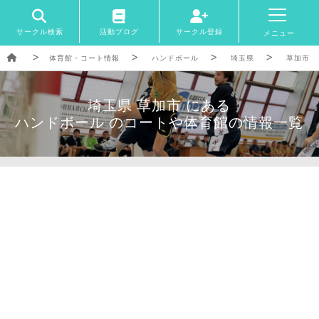
サークル検索
活動ブログ
サークル登録
メニュー
体育館・コート情報
ハンドボール
埼玉県
草加市
埼玉県 草加市 にある
ハンドボール のコートや体育館の情報一覧