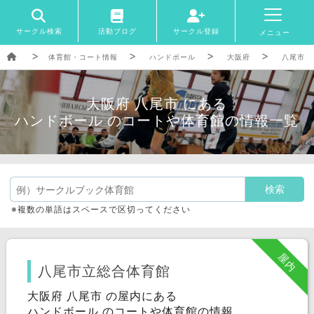
サークル検索
活動ブログ
サークル登録
メニュー
体育館・コート情報
ハンドボール
大阪府
八尾市
大阪府 八尾市 にある
ハンドボール のコートや体育館の情報一覧
※複数の単語はスペースで区切ってください
屋内
八尾市立総合体育館
大阪府 八尾市 の屋内にある
ハンドボール のコートや体育館の情報