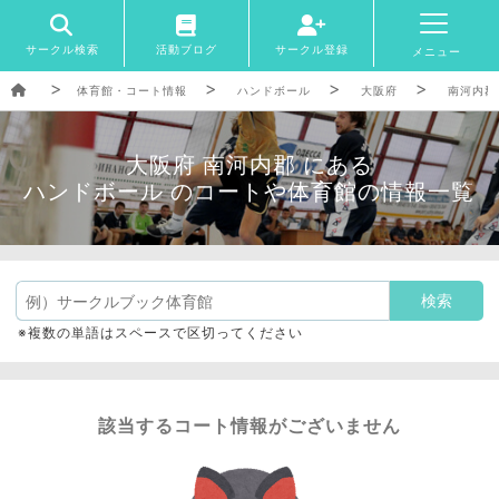
サークル検索
活動ブログ
サークル登録
メニュー
体育館・コート情報
ハンドボール
大阪府
南河内郡
大阪府 南河内郡 にある
ハンドボール のコートや体育館の情報一覧
※複数の単語はスペースで区切ってください
該当するコート情報がございません