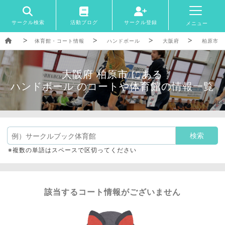
サークル検索
活動ブログ
サークル登録
メニュー
体育館・コート情報
ハンドボール
大阪府
柏原市
大阪府 柏原市 にある
ハンドボール のコートや体育館の情報一覧
※複数の単語はスペースで区切ってください
該当するコート情報がございません