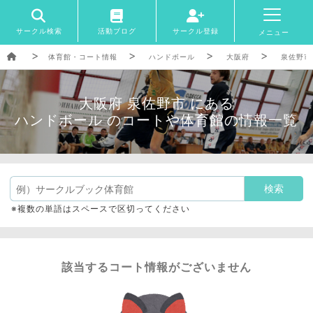
サークル検索
活動ブログ
サークル登録
メニュー
体育館・コート情報
ハンドボール
大阪府
泉佐野市
大阪府 泉佐野市 にある
ハンドボール のコートや体育館の情報一覧
※複数の単語はスペースで区切ってください
該当するコート情報がございません