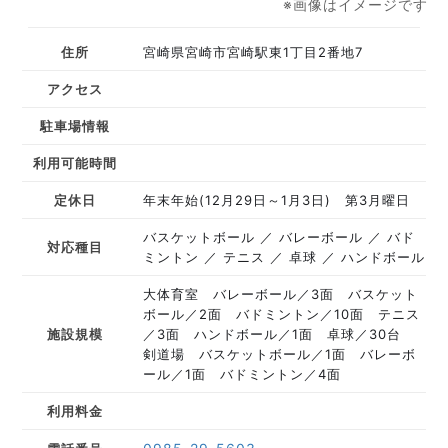
※画像はイメージです
住所
宮崎県宮崎市宮崎駅東1丁目2番地7
アクセス
駐車場情報
利用可能時間
定休日
年末年始(12月29日～1月3日) 第3月曜日
バスケットボール
バレーボール
バド
対応種目
ミントン
テニス
卓球
ハンドボール
大体育室 バレーボール／3面 バスケット
ボール／2面 バドミントン／10面 テニス
施設規模
／3面 ハンドボール／1面 卓球／30台
剣道場 バスケットボール／1面 バレーボ
ール／1面 バドミントン／4面
利用料金