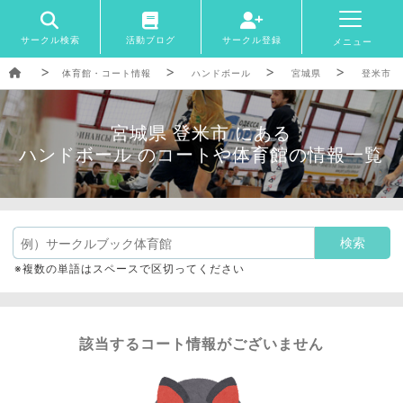
サークル検索
活動ブログ
サークル登録
メニュー
体育館・コート情報
ハンドボール
宮城県
登米市
宮城県 登米市 にある
ハンドボール のコートや体育館の情報一覧
※複数の単語はスペースで区切ってください
該当するコート情報がございません