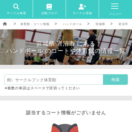
サークル検索
活動ブログ
サークル登録
メニュー
体育館・コート情報
ハンドボール
宮城県
岩沼市
宮城県 岩沼市 にある
ハンドボール のコートや体育館の情報一覧
※複数の単語はスペースで区切ってください
該当するコート情報がございません