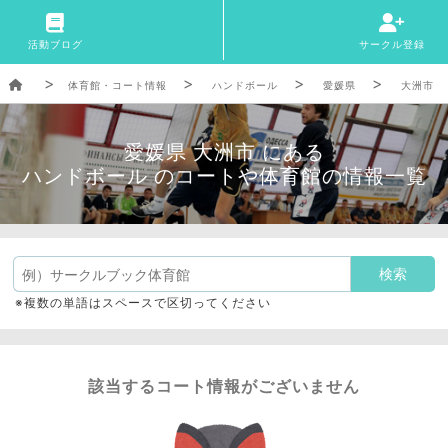
活動ブログ
サークル登録
体育館・コート情報
ハンドボール
愛媛県
大洲市
愛媛県 大洲市 にある
ハンドボール のコートや体育館の情報一覧
※複数の単語はスペースで区切ってください
該当するコート情報がございません