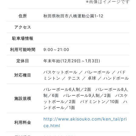
※画像はイメージです
住所
秋田県秋田市八橋運動公園1-12
アクセス
駐車場情報
利用可能時間
9:00～21:00
定休日
年末年始(12月29日～1月3日)
バスケットボール
バレーボール
バド
対応種目
ミントン
テニス
卓球
ハンドボール
バレーボール6人制／2面 バレーボール8人
制／6面 バレーボール9人制／2面 バスケ
施設規模
ットボール／2面 バドミントン／10面 ハ
ンドボール／1面
http://www.akisouko.com/ken_tai/pri
利用料金
ce.html