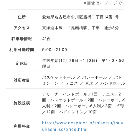
※画像はイメージです
住所
愛知県名古屋市中川区露橋二丁目14番1号
アクセス
東海道本線 「尾頭橋駅」下車 徒歩8分
駐車場情報
41台
利用可能時間
9:00～21:00
年末年始(12月29日～1月3日) 第1・3・5金
定休日
曜日
バスケットボール
バレーボール
バド
対応種目
ミントン
テニス
卓球
ハンドボール
アリーナ ハンドボール／1面 テニス／2
面 バスケットボール／2面 バレーボール9
施設規模
人制／2面 バレーボール6人制／3面 卓球
／12面 バドミントン／10面
http://www.nespa.or.jp/shisetsu/tsuy
利用料金
uhashi_sc/price.html