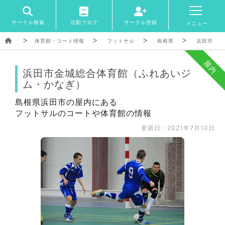
サークル検索
活動ブログ
サークル登録
メニュー
体育館・コート情報
フットサル
島根県
浜田市
屋内
浜田市金城総合体育館（ふれあいジ
ム・かなぎ）
島根県浜田市の屋内にある
フットサルのコートや体育館の情報
更新日：2021年7月10日