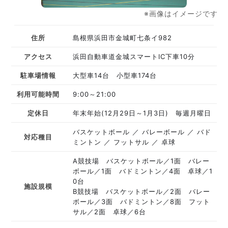
※画像はイメージです
住所
島根県浜田市金城町七条イ982
アクセス
浜田自動車道金城スマートIC下車10分
駐車場情報
大型車14台 小型車174台
利用可能時間
9:00～21:00
定休日
年末年始(12月29日～1月3日) 毎週月曜日
バスケットボール
バレーボール
バド
対応種目
ミントン
フットサル
卓球
A競技場 バスケットボール／1面 バレー
ボール／1面 バドミントン／4面 卓球／1
0台
施設規模
B競技場 バスケットボール／2面 バレー
ボール／3面 バドミントン／8面 フット
サル／2面 卓球／6台