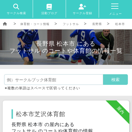
サークル検索
活動ブログ
サークル登録
メニュー
体育館・コート情報
フットサル
長野県
松本市
長野県 松本市 にある
フットサル のコートや体育館の情報一覧
※複数の単語はスペースで区切ってください
屋内
松本市芝沢体育館
長野県 松本市 の屋内にある
フットサル のコートや体育館の情報