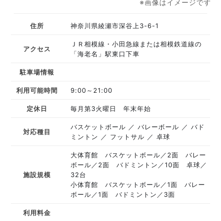
※画像はイメージです
住所
神奈川県綾瀬市深谷上3-6-1
ＪＲ相模線・小田急線または相模鉄道線の
アクセス
「海老名」駅東口下車
駐車場情報
利用可能時間
9:00～21:00
定休日
毎月第3火曜日 年末年始
バスケットボール
バレーボール
バド
対応種目
ミントン
フットサル
卓球
大体育館 バスケットボール／2面 バレー
ボール／2面 バドミントン／10面 卓球／
施設規模
32台
小体育館 バスケットボール／1面 バレー
ボール／1面 バドミントン／3面
利用料金