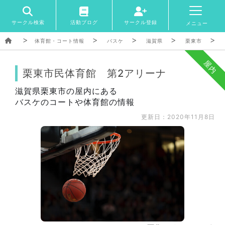
サークル検索
活動ブログ
サークル登録
メニュー
体育館・コート情報
バスケ
滋賀県
栗東市
屋内
栗東市民体育館 第2アリーナ
滋賀県栗東市の屋内にある
バスケのコートや体育館の情報
更新日：2020年11月8日