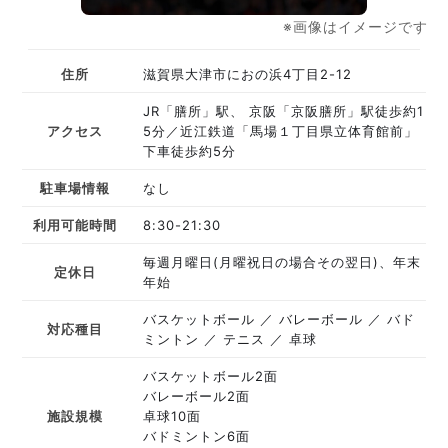
※画像はイメージです
住所
滋賀県大津市におの浜4丁目2-12
JR「膳所」駅、 京阪「京阪膳所」駅徒歩約1
アクセス
5分／近江鉄道「馬場１丁目県立体育館前」
下車徒歩約5分
駐車場情報
なし
利用可能時間
8:30-21:30
毎週月曜日(月曜祝日の場合その翌日)、年末
定休日
年始
バスケットボール
バレーボール
バド
対応種目
ミントン
テニス
卓球
バスケットボール2面
バレーボール2面
施設規模
卓球10面
バドミントン6面