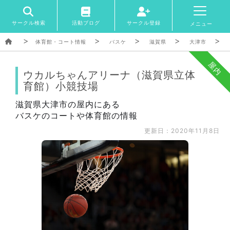
サークル検索
活動ブログ
サークル登録
メニュー
体育館・コート情報
バスケ
滋賀県
大津市
屋内
ウカルちゃんアリーナ（滋賀県立体
育館）小競技場
滋賀県大津市の屋内にある
バスケのコートや体育館の情報
更新日：2020年11月8日