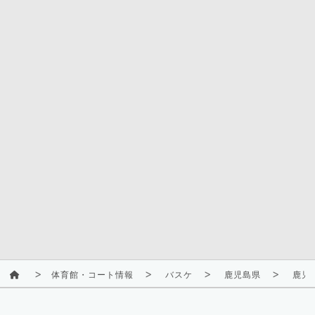
体育館・コート情報
バスケ
鹿児島県
鹿児