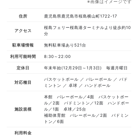
※画像はイメージです
住所
鹿児島県鹿児島市桜島横山町1722-17
桜島フェリー桜島港ターミナルより徒歩約10
アクセス
分
駐車場情報
無料駐車場あり521台
利用可能時間
8:30～22:00
定休日
年末年始(12月29日～1月3日) 毎週月曜日
バスケットボール
バレーボール
バド
対応種目
ミントン
卓球
ハンドボール
本館 バレーボール／4面 バスケットボー
ル／2面 バドミントン／12面 ハンドボー
施設規模
ル／1面 卓球／25台
補助体育館 バレーボール／2面 バドミン
トン／6面
利用料金