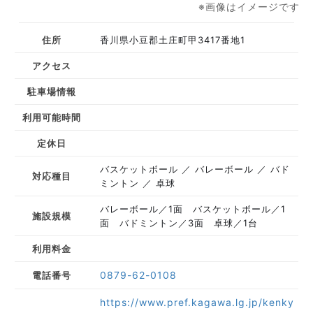
※画像はイメージです
住所
香川県小豆郡土庄町甲3417番地1
アクセス
駐車場情報
利用可能時間
定休日
バスケットボール
バレーボール
バド
対応種目
ミントン
卓球
バレーボール／1面 バスケットボール／1
施設規模
面 バドミントン／3面 卓球／1台
利用料金
0879-62-0108
電話番号
https://www.pref.kagawa.lg.jp/kenky