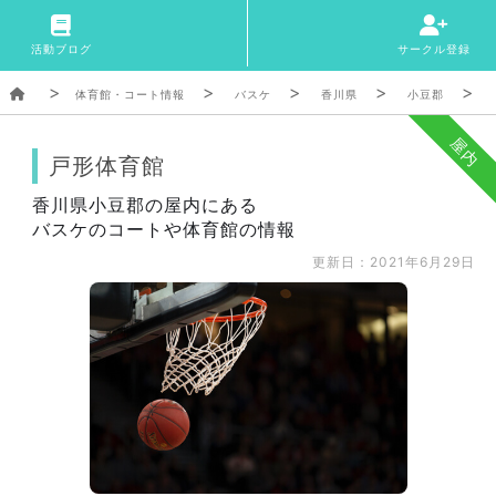
活動ブログ
サークル登録
体育館・コート情報
バスケ
香川県
小豆郡
屋内
戸形体育館
香川県小豆郡の屋内にある
バスケのコートや体育館の情報
更新日：2021年6月29日