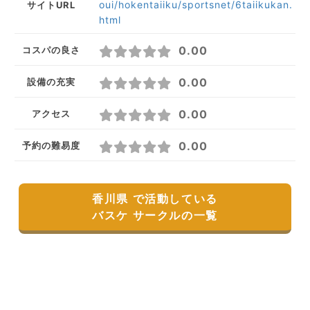
oui/hokentaiiku/sportsnet/6taiikukan.
サイトURL
html
0.00
コスパの良さ
0.00
設備の充実
0.00
アクセス
0.00
予約の難易度
香川県 で活動している
バスケ サークルの一覧