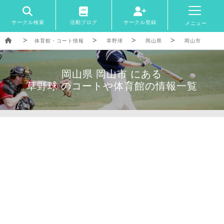
サークル検索
活動ブログ
サークル登録
メニュー
体育館・コート情報
草野球
岡山県
岡山市
岡山県 岡山市 にある
草野球 のコートや体育館の情報一覧