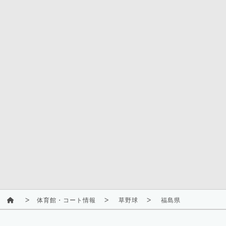
体育館・コート情報
草野球
福島県