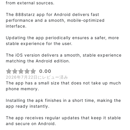
from external sources.
The 888starz app for Android delivers fast
performance and a smooth, mobile-optimized
interface.
Updating the app periodically ensures a safer, more
stable experience for the user.
The iOS version delivers a smooth, stable experience
matching the Android edition.
0.00
2026年7月22日にレビュー済み
The app has a small size that does not take up much
phone memory.
Installing the apk finishes in a short time, making the
app ready instantly.
The app receives regular updates that keep it stable
and secure on Android.