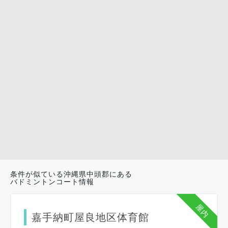
条件が似ている沖縄県中頭郡にある
バドミントンコート情報
屋内
嘉手納町屋良地区体育館