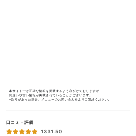
本サイトでは正確な情報を掲載するよう心がけておりますが、
間違いや古い情報が掲載されていることがございます。
※誤りがあった場合、メニューのお問い合わせよりご連絡ください。
口コミ・評価
1331.50