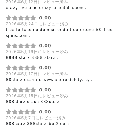
2026年6月12日にレビュー済み
crazy live time
crazy-timeitalia.com
.
0.00
2026年5月24日にレビュー済み
true fortune no deposit code
truefortune-50-free-
spins.com
.
0.00
2026年5月19日にレビュー済み
8888 starz
8888 starz
.
0.00
2026年5月17日にレビュー済み
88starz скачать
www.androidchity.ru/
.
0.00
2026年5月15日にレビュー済み
888starz crash
888stsrz
0.00
2026年5月7日にレビュー済み
888satrz
888starz-bet2.com
.