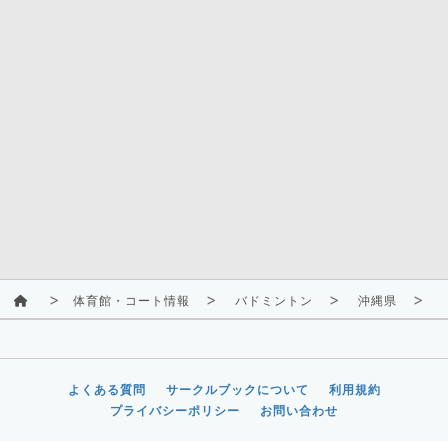
体育館・コート情報
バドミントン
沖縄県
よくある質問
サークルブックについて
利用規約
プライバシーポリシー
お問い合わせ