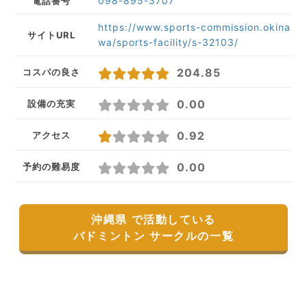
098-895-3707
電話番号
https://www.sports-commission.okina
サイトURL
wa/sports-facility/s-32103/
204.85
コスパの良さ
0.00
設備の充実
0.92
アクセス
0.00
予約の難易度
沖縄県 で活動している
バドミントン サークルの一覧