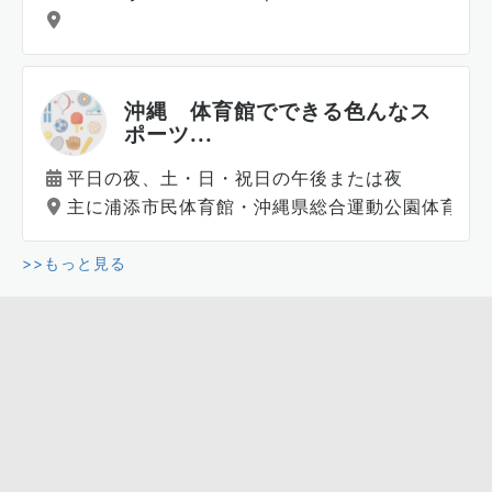
沖縄 体育館でできる色んなス
ポーツ...
平日の夜、土・日・祝日の午後または夜
主に浦添市民体育館・沖縄県総合運動公園体育館
>>もっと見る