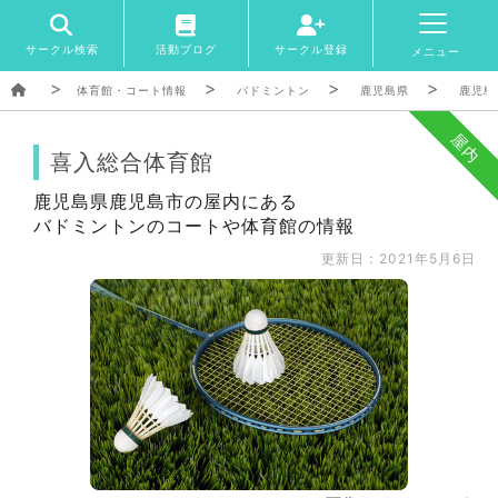
サークル検索
活動ブログ
サークル登録
メニュー
体育館・コート情報
バドミントン
鹿児島県
鹿児島
屋内
喜入総合体育館
鹿児島県鹿児島市の屋内にある
バドミントンのコートや体育館の情報
更新日：2021年5月6日