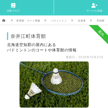
活動ブログ
サークル登録
体育館・コート情報
バドミントン
北海道
空知郡
屋内
奈井江町体育館
北海道空知郡の屋内にある
バドミントンのコートや体育館の情報
更新日：2020年10月21日