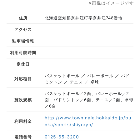
※画像はイメージです
住所
北海道空知郡奈井江町字奈井江748番地
アクセス
駐車場情報
利用可能時間
定休日
バスケットボール
バレーボール
バド
対応種目
ミントン
テニス
卓球
バスケットボール／2面、バレーボール／2
施設規模
面、バドミントン／6面、テニス／2面、卓球
／6台
http://www.town.naie.hokkaido.jp/bu
利用料金
nka/sports/shiyoryo/
0125-65-3200
電話番号