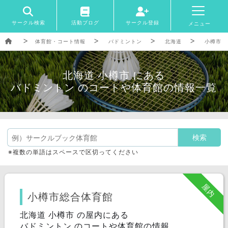
サークル検索
活動ブログ
サークル登録
メニュー
体育館・コート情報
バドミントン
北海道
小樽市
北海道 小樽市 にある
バドミントン のコートや体育館の情報一覧
※複数の単語はスペースで区切ってください
屋内
小樽市総合体育館
北海道 小樽市 の屋内にある
バドミントン のコートや体育館の情報