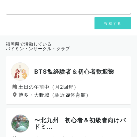
福岡県で活動している
バドミントンサークル・クラブ
BTS🏸経験者＆初心者歓迎🌺
土日の午前中（月2回程）
博多・大野城（駅近🚉体育館）
〜北九州 初心者＆初級者向けバ
ドミ...