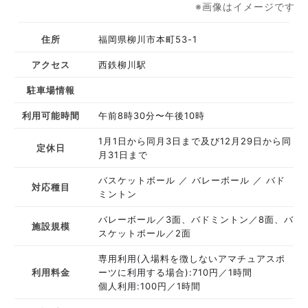
※画像はイメージです
住所
福岡県柳川市本町53-1
アクセス
西鉄柳川駅
駐車場情報
利用可能時間
午前8時30分〜午後10時
1月1日から同月3日まで及び12月29日から同
定休日
月31日まで
バスケットボール
バレーボール
バド
対応種目
ミントン
バレーボール／3面、バドミントン／8面、バ
施設規模
スケットボール／2面
専用利用(入場料を徴しないアマチュアスポ
利用料金
ーツに利用する場合):710円／1時間
個人利用:100円／1時間