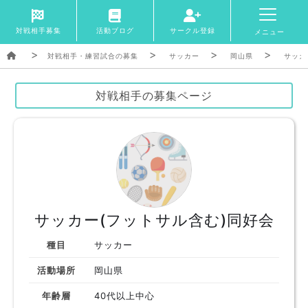
対戦相手募集
活動ブログ
サークル登録
メニュー
対戦相手・練習試合の募集
サッカー
岡山県
サッカ
対戦相手の募集ページ
サッカー(フットサル含む)同好会
種目
サッカー
活動場所
岡山県
年齢層
40代以上中心