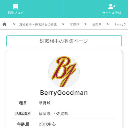
活動ブログ
サークル登録
対戦相手・練習試合の募集
草野球
福岡県
BerryG
対戦相手の募集ページ
BerryGoodman
種目
草野球
活動場所
福岡県 ・佐賀県
年齢層
20代中心