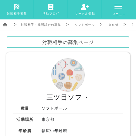
対戦相手募集
活動ブログ
サークル登録
メニュー
対戦相手・練習試合の募集
ソフトボール
東京都
三
対戦相手の募集ページ
三ツ目ソフト
種目
ソフトボール
活動場所
東京都
年齢層
幅広い年齢層