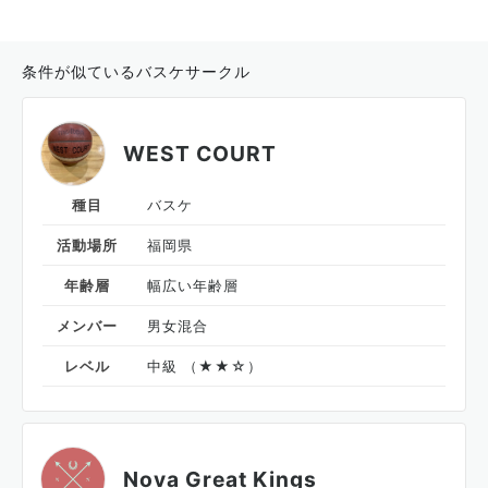
条件が似ているバスケサークル
WEST COURT
種目
バスケ
活動場所
福岡県
年齢層
幅広い年齢層
メンバー
男女混合
レベル
中級 （★★☆）
Nova Great Kings