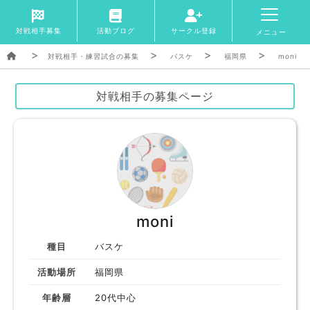
対戦相手募集
活動ブログ
サークル登録
メニュー
対戦相手・練習試合の募集
バスケ
福岡県
moni
対戦相手の募集ページ
moni
種目
バスケ
活動場所
福岡県
年齢層
20代中心