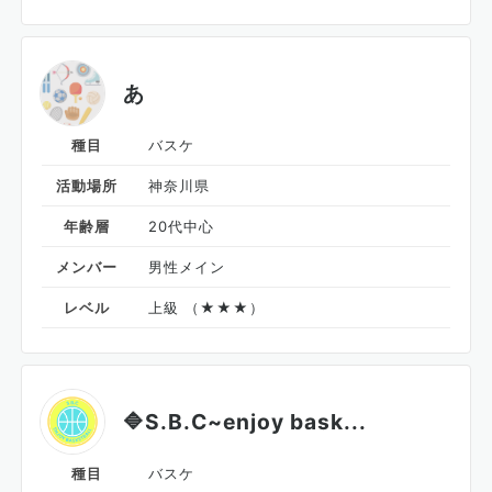
あ
種目
バスケ
活動場所
神奈川県
年齢層
20代中心
メンバー
男性メイン
レベル
上級 （★★★）
🔷S.B.C~enjoy bask...
種目
バスケ